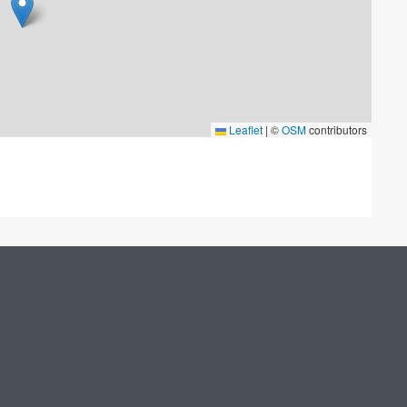
Leaflet
|
©
OSM
contributors