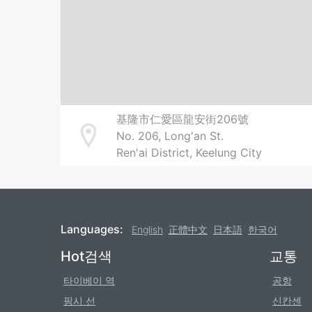
基隆市仁愛區龍安街206號
No. 206, Long'an St.
Address
Ren'ai District, Keelung City
Languages:
English
正體中文
日本語
한국어
Footer
Hot검색
교통
타이베이 역
공항
핑시 선
신칸센