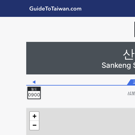
Skip to main content
GuideToTaiwan.com
Station Code
산
Sankeng 
◀
서부
0900
+
−