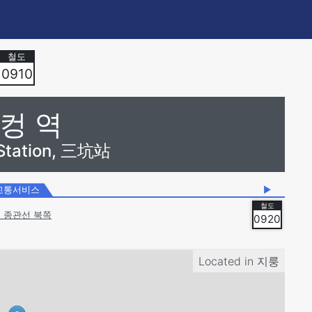
0910
컹 역
Station, 三坑站
교통서비스
▶
 종관선 북쪽
0920
Located in
지룽