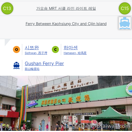
C
13
C
15
가오슝 MRT 서클 라인 라이트 레일
Ferry Between Kaohsiung City and Cijin Island
시쯔완
하마센
Sizihwan, 西子灣
Hamasen, 哈瑪星
Gushan Ferry Pier
鼓山輪渡站