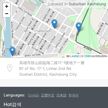
Located in
Suburban Kaohsiung
+
−
Leaflet
|
©
OSM
contributors
高雄市鼓山區臨海二路17-1號地下一層
B1 of No. 17-1, Linhai 2nd Rd.
Address
Gushan District, Kaohsiung City
Languages:
English
正體中文
日本語
한국어
Footer
Hot검색