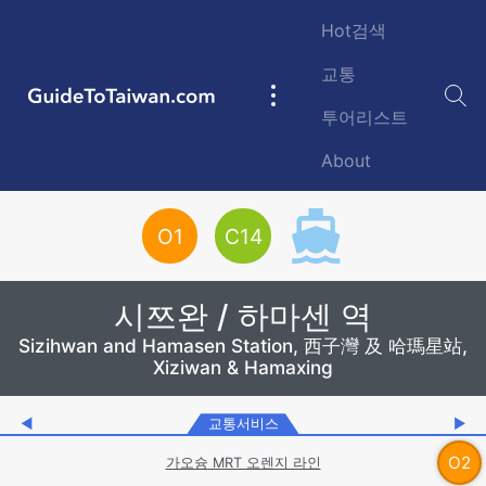
Skip to main content
Hot검색
교통
GuideToTaiwan.com
Main
투어리스트
navigation
About
Station Code
O
1
C
14
시쯔완 / 하마센 역
Sizihwan and Hamasen Station, 西子灣 及 哈瑪星站,
Xiziwan & Hamaxing
◀
교통서비스
▶
O
2
가오슝 MRT 오렌지 라인