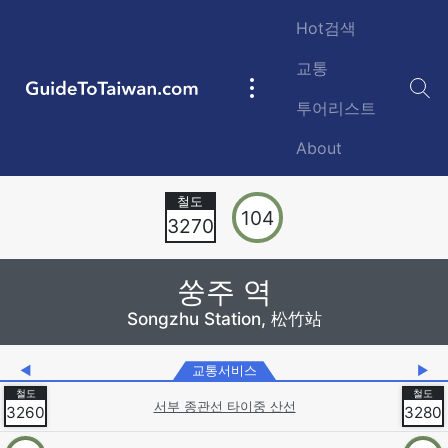
Skip to main content
Hot검색
교통
GuideToTaiwan.com
Main
투어리스트
navigation
About
Station Code
104
3270
쑹주 역
Songzhu Station, 松竹站
◀
교통서비스
▶
서부 종관선 타이중 산선
3260
3280