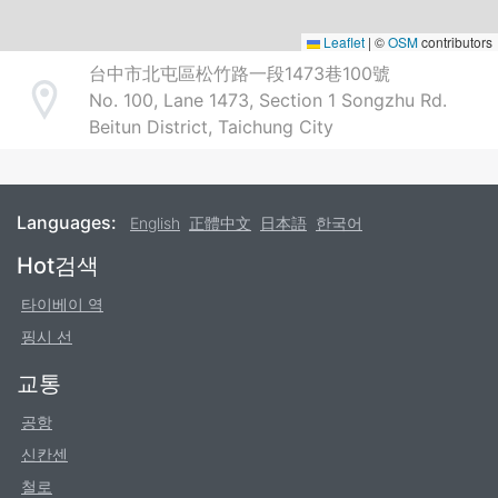
Leaflet
|
©
OSM
contributors
台中市北屯區松竹路一段1473巷100號
No. 100, Lane 1473, Section 1 Songzhu Rd.
Address
Beitun District, Taichung City
Languages:
English
正體中文
日本語
한국어
Footer
Hot검색
타이베이 역
핑시 선
교통
공항
신칸센
철로