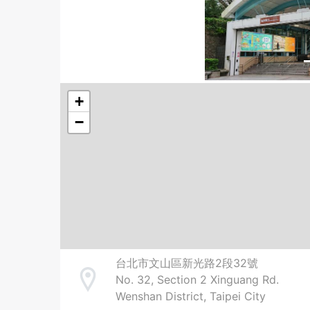
+
−
台北市文山區新光路2段32號
No. 32, Section 2 Xinguang Rd.
Address
Wenshan District, Taipei City