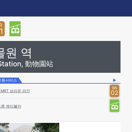
R
1
물원 역
 Station, 動物園站
교통서비스
▶
BR
MRT 브라운 라인
02
오콩 케이블카