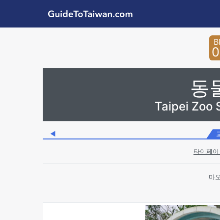
Skip to main content
GuideToTaiwan.com
Station Code
B
0
동
Taipei Zoo
◀
타이페이 
마