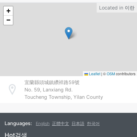
Located in
이란
+
−
Leaflet
|
©
OSM
contributors
宜蘭縣頭城鎮纘祥路59號
No. 59, Lanxiang Rd.
Address
Toucheng Township, Yilan County
Languages:
English
正體中文
日本語
한국어
Footer
Hot검색