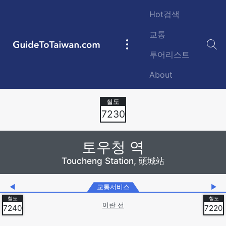
Skip to main content
Hot검색
교통
GuideToTaiwan.com
Main
투어리스트
navigation
About
Station Code
7230
토우청 역
Toucheng Station, 頭城站
◀
교통서비스
▶
이란 선
7240
7220