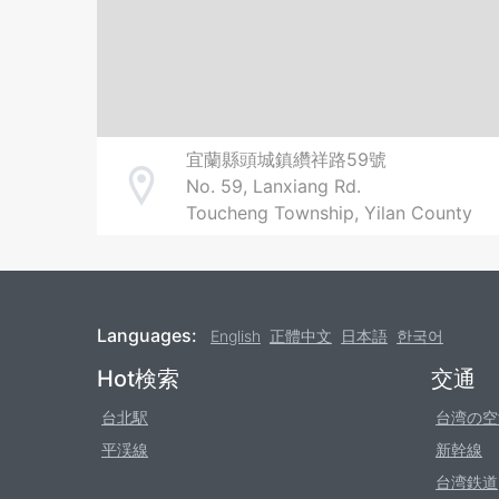
宜蘭縣頭城鎮纘祥路59號
No. 59, Lanxiang Rd.
Address
Toucheng Township, Yilan County
Languages:
English
正體中文
日本語
한국어
Footer
Hot検索
交通
台北駅
台湾の空
平渓線
新幹線
台湾鉄道