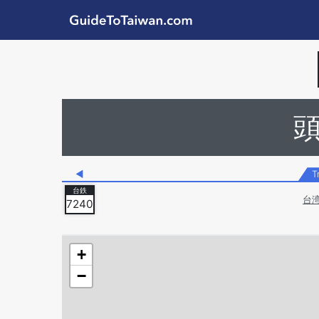
Skip to main content
GuideToTaiwan.com
Station Code
◀
T
台
7240
+
−