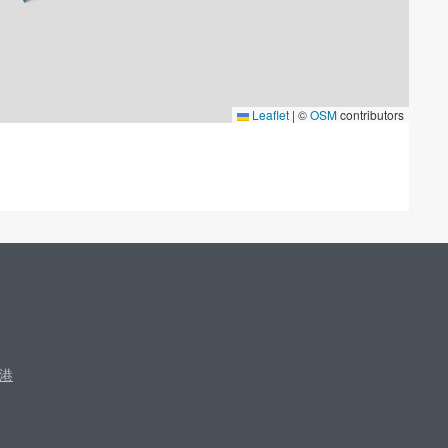
Leaflet
|
©
OSM
contributors
港