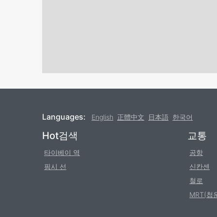
Languages:
English
正體中文
日本語
한국어
Footer
Hot검색
교통
타이베이 역
공항
핑시 선
신칸센
철로
MRT(첩