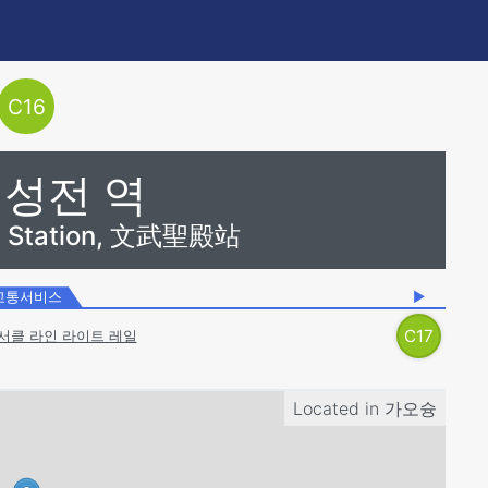
C
16
 성전 역
e Station, 文武聖殿站
교통서비스
▶
C
17
 서클 라인 라이트 레일
Located in
가오슝