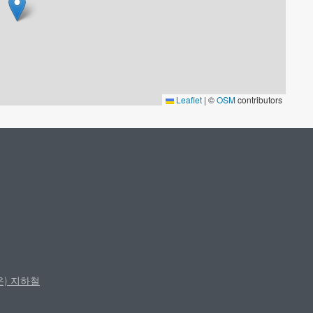
Leaflet
|
©
OSM
contributors
운) 지하철