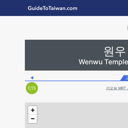
Skip to main content
GuideToTaiwan.com
Station Code
원우
Wenwu Templ
◀
C
15
가오슝 MRT
+
−