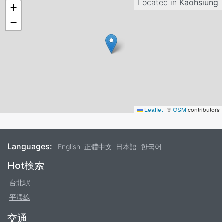
Located in
Kaohsiung
+
−
Leaflet
|
©
OSM
contributors
Languages:
English
正體中文
日本語
한국어
Footer
Hot検索
台北駅
平渓線
交通