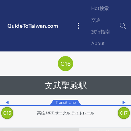
Skip to main content
Hot検索
交通
GuideToTaiwan.com
Main
旅行指南
navigation
About
Station Code
C
16
文武聖殿駅
◀
Transit Line
▶
C
15
C
17
高雄 MRT サークル ライトレール