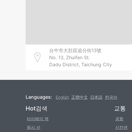
台中市大肚區追分街13號
No. 13, Zhuifen St.
Address
Dadu District, Taichung City
Languages:
English
正體中文
日本語
한국어
Footer
Hot검색
교통
타이베이 역
공항
핑시 선
신칸센