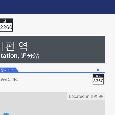
2260
이펀 역
Station, 追分站
교통서비스
▶
 종관선 해선
3360
Located in
타이중