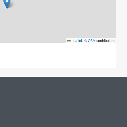
Leaflet
|
©
OSM
contributors