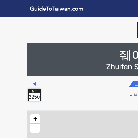
Skip to main content
GuideToTaiwan.com
Station Code
줴
Zhuifen 
◀
서부
2250
+
−