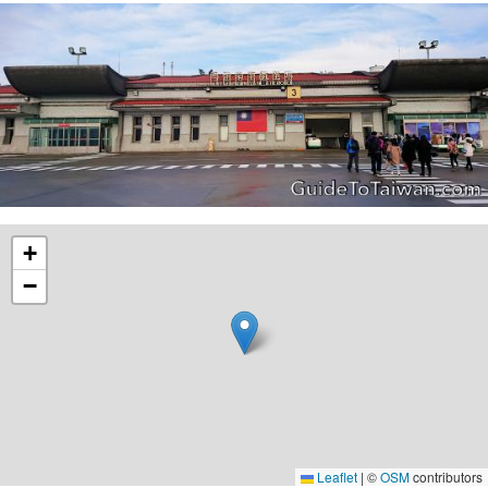
+
−
Leaflet
|
©
OSM
contributors