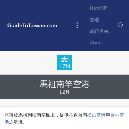
Skip to main content
Hot検索
交通
GuideToTaiwan.com
Main
旅行指南
navigation
About
Station Code
LZN
馬祖南竿空港
LZN
Introduction
座落於馬祖列嶼
南竿島
上，提供往返台灣
松山空港
與
台中空
港
之航班。