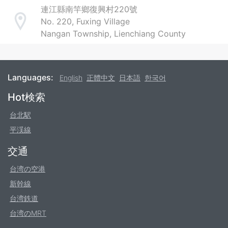
連江縣南竿鄉復興村220號
No. 220, Fuxing Village
Address
Nangan Township, Lienchiang County
Languages:
English
正體中文
日本語
한국어
Footer
Hot検索
台北駅
平渓線
交通
台湾の空港
新幹線
台湾鉄道
台湾のMRT