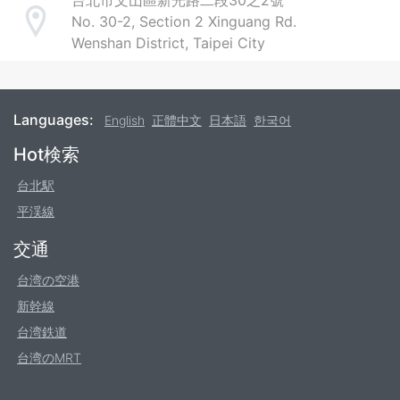
No. 30-2, Section 2 Xinguang Rd.
Address
Wenshan District, Taipei City
Languages:
English
正體中文
日本語
한국어
Footer
Hot検索
台北駅
平渓線
交通
台湾の空港
新幹線
台湾鉄道
台湾のMRT