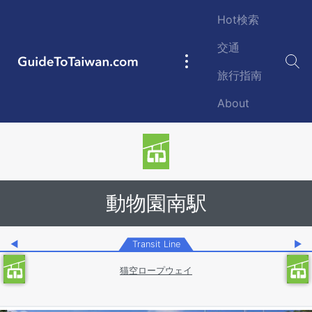
Skip to main content
Hot検索
交通
GuideToTaiwan.com
Main
旅行指南
navigation
About
Station Code
動物園南駅
◀
Transit Line
▶
猫空ロープウェイ