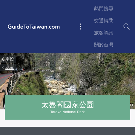
Skip to main content
熱門搜尋
交通轉乘
GuideToTaiwan.com
Main
旅客資訊
navigation
關於台灣
南投
花蓮
太魯閣國家公園
Taroko National Park