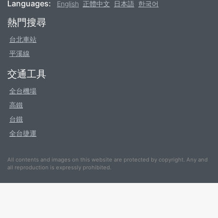
Languages:
English
正體中文
日本語
한국어
Footer
熱門搜尋
台北車站
平溪線
交通工具
全台機場
高鐵
台鐵
全台捷運
All contents and images on this website are protected by copyright. Any and
all reproduction is expressly prohibited.