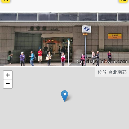
位於
台北南部
+
−