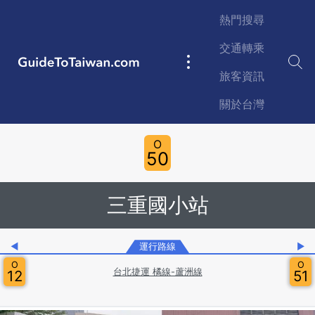
Skip to main content
熱門搜尋
交通轉乘
GuideToTaiwan.com
Main
旅客資訊
navigation
關於台灣
Station Code
O
50
三重國小站
◀
運行路線
▶
O
O
台北捷運 橘線-蘆洲線
12
51