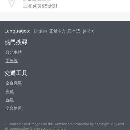
Address
三和路3段5號B1
Languages:
English
正體中文
日本語
한국어
Footer
熱門搜尋
台北車站
平溪線
交通工具
全台機場
高鐵
台鐵
全台捷運
All contents and images on this website are protected by copyright. Any and
all reproduction is expressly prohibited.