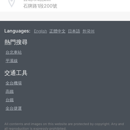
Address
石牌路1段200號
Languages:
English
正體中文
日本語
한국어
Footer
熱門搜尋
台北車站
平溪線
交通工具
全台機場
高鐵
台鐵
全台捷運
All contents and images on this website are protected by copyright. Any and
all reproduction is expressly prohibited.