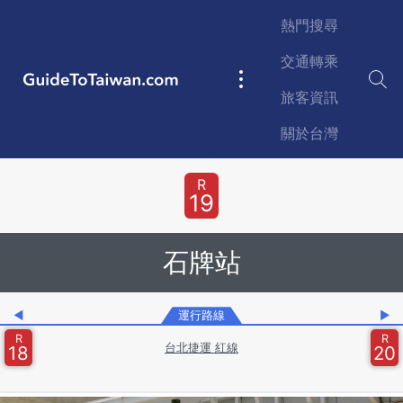
Skip to main content
熱門搜尋
交通轉乘
GuideToTaiwan.com
Main
旅客資訊
navigation
關於台灣
Station Code
R
19
石牌站
◀
運行路線
▶
R
R
台北捷運 紅線
18
20