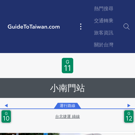
Skip to main content
熱門搜尋
交通轉乘
GuideToTaiwan.com
Main
旅客資訊
navigation
關於台灣
Station Code
G
11
小南門站
◀
運行路線
▶
G
G
台北捷運 綠線
10
12