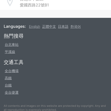
Address
愛國西路22號B1
Languages:
English
正體中文
日本語
한국어
Footer
熱門搜尋
台北車站
平溪線
交通工具
全台機場
高鐵
台鐵
全台捷運
All contents and images on this website are protected by copyright. Any and
all reproduction is expressly prohibited.