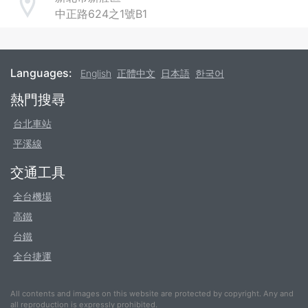
Address
中正路624之1號B1
Languages:
English
正體中文
日本語
한국어
Footer
熱門搜尋
台北車站
平溪線
交通工具
全台機場
高鐵
台鐵
全台捷運
All contents and images on this website are protected by copyright. Any and
all reproduction is expressly prohibited.