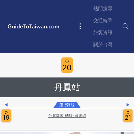
Skip to main content
熱門搜尋
交通轉乘
GuideToTaiwan.com
Main
旅客資訊
navigation
關於台灣
Station Code
O
20
丹鳳站
◀
運行路線
▶
O
O
台北捷運 橘線-迴龍線
19
21