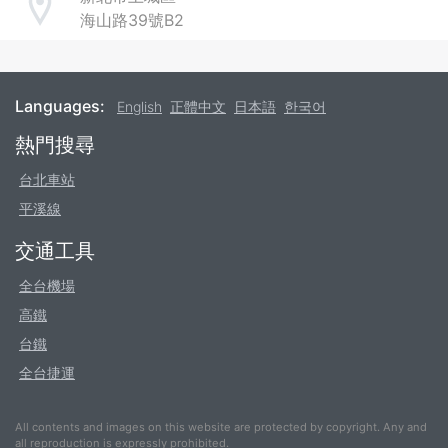
Address
海山路39號B2
Languages:
English
正體中文
日本語
한국어
Footer
熱門搜尋
台北車站
平溪線
交通工具
全台機場
高鐵
台鐵
全台捷運
All contents and images on this website are protected by copyright. Any and
all reproduction is expressly prohibited.