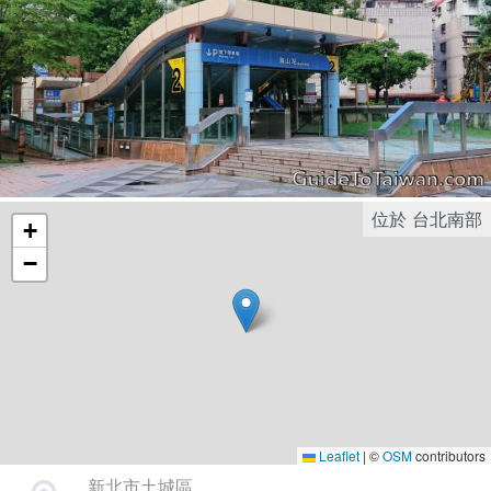
位於
台北南部
+
−
Leaflet
|
©
OSM
contributors
新北市土城區