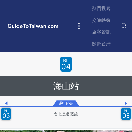
Skip to main content
熱門搜尋
交通轉乘
GuideToTaiwan.com
Main
旅客資訊
navigation
關於台灣
Station Code
BL
04
海山站
◀
運行路線
▶
BL
BL
台北捷運 藍線
03
05