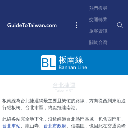
Skip to main content
熱門搜尋
交通轉乘
GuideToTaiwan.com
Main
旅客資訊
navigation
關於台灣
台北捷運 藍線
板南線
BL
Bannan Line
台北捷運
Taipei MRT
板南線為台北捷運網最主要且繁忙的路線，方向從西到東沿途
行經板橋、
台北市區
，終點抵達
南港
。
此線各站完全地下化，沿途經過台北熱門區域，包含西門町、
台北車站
、龍山寺、
台北市政府
、
信義區
，也因此在交通尖峰