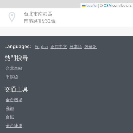
Leaflet
|
©
OSM
contributors
台北市南港區
Address
南港路1段32號
Languages:
English
正體中文
日本語
한국어
Footer
熱門搜尋
台北車站
平溪線
交通工具
全台機場
高鐵
台鐵
全台捷運