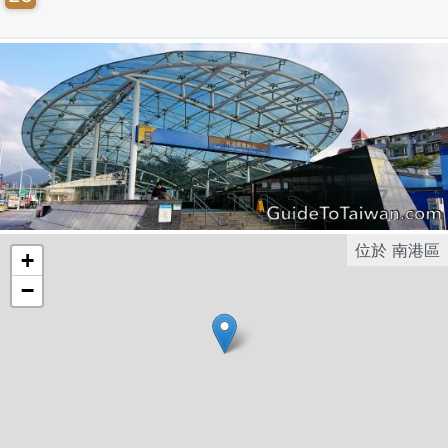
位於
南港區
+
−