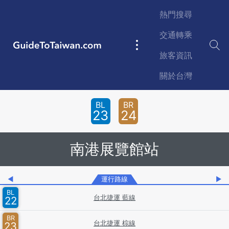
Skip to main content
熱門搜尋
交通轉乘
GuideToTaiwan.com
Main
旅客資訊
navigation
關於台灣
Station Code
BL
BR
23
24
南港展覽館站
◀
運行路線
▶
BL
台北捷運 藍線
22
BR
台北捷運 棕線
23