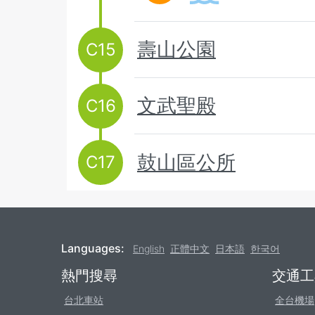
壽山公園
C
15
文武聖殿
C
16
鼓山區公所
C
17
Languages:
English
正體中文
日本語
한국어
Footer
熱門搜尋
交通工
台北車站
全台機場