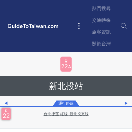
Skip to main content
熱門搜尋
交通轉乘
GuideToTaiwan.com
Main
旅客資訊
navigation
關於台灣
Station Code
R
22
A
新北投站
◀
運行路線
▶
R
台北捷運 紅線-新北投支線
22