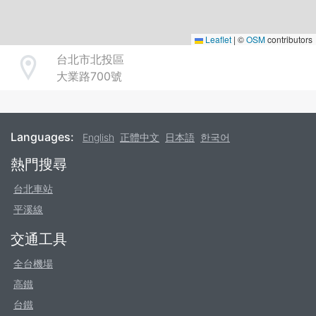
Leaflet
|
©
OSM
contributors
台北市北投區
Address
大業路700號
Languages:
English
正體中文
日本語
한국어
Footer
熱門搜尋
台北車站
平溪線
交通工具
全台機場
高鐵
台鐵