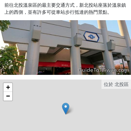
Introduction
前往北投溫泉區的最主要交通方式，新北投站座落於溫泉鎮
上的西側，並有許多可從車站步行抵達的熱門景點。
位於
北投區
+
−